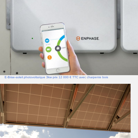
E-Brise-soleil photovoltaïque 3kw prix 12 000 € TTC avec charpente bois