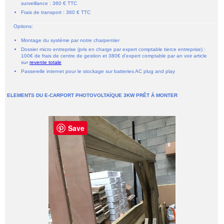
surveillance : 360 € TTC
Frais de transport : 360 € TTC
Options:
Montage du système par notre charpentier
Dossier micro entreprise (pris en charge par expert comptable tierce entreprise) :
100€ de frais de centre de gestion et 380€ d'expert comptable par an voir article
sur
revente totale
Passerelle internet pour le stockage sur batteries AC plug and play
ELEMENTS DU E-CARPORT PHOTOVOLTAÏQUE 3KW PRÊT À MONTER
Save