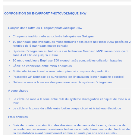
COMPOSITION DU E-CARPORT PHOTOVOLTAÏQUE 3KW
Compris dans l'offre du E-carport photovoltaïque 3kw
Charpente traditionnelle autoclavée fabriquée en Sologne
10 panneaux photovoltaïques monocristallins noirs cadre noir Bisol 300w posés en 2
rangées de 5 panneaux (mode portrait)
Système d'intégration au bâti sous avis technique Mecosun MV€ finition noire (vent
zone 4 et altitude jusqu'à 900m)
10 micro onduleurs Enphase 250 monophasés compatibles utilisation batteries
Câble de connexion entre micro-onduleurs
Boitier électrique étanche avec interrupteur et compteur de production
Passerelle wifi Enphase de surveillance de l'installation (option batterie possible)
Griffes de mise à la masse des panneaux avec le système d'intégration
A votre charge
Le câble de mise à la terre entre rails du système d'intégration et piquet de mise à la
terre
Le câble et la pose du câble entre boitier coupe circuit et le tableau électrique
Frais annexes
Frais de dossier: construction des dossiers de demande de travaux, demande de
raccordement au réseau, assistance technique au téléphone, revue de check list de
fin d'installation avant branchement et mise en route par nos soins en télé-