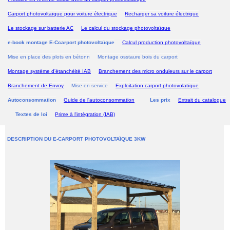
Carport photovoltaïque pour voiture électrique
Recharger sa voiture électrique
Le stockage sur batterie AC
Le calcul du stockage photovoltaïque
e-book montage E-Ccarport photovoltaïque
Calcul production photovoltaïque
Mise en place des plots en bétonn
Montage osstaure bois du carport
Montage système d'étanchéité IAB
Branchement des micro onduleurs sur le carport
Branchement de Envoy
Mise en service
Exploitation carport photovolatïque
Autoconsommation
Guide de l'autoconsommation
Les prix
Extrait du catalogue
Textes de loi
Prime à l'intégration (IAB)
DESCRIPTION DU E-CARPORT PHOTOVOLTAÏQUE 3KW