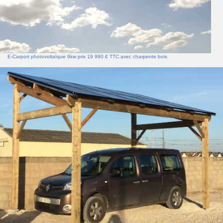
E-Carport photovoltaïque 6kw prix 19 990 € TTC avec charpente bois