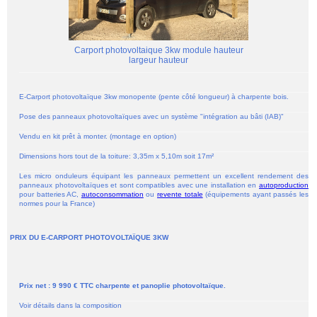
Carport photovoltaique 3kw module hauteur
largeur hauteur
E-Carport photovoltaïque 3kw monopente (pente côté longueur) à charpente bois.
Pose des panneaux photovoltaïques avec un système "intégration au bâti (IAB)"
Vendu en kit prêt à monter. (montage en option)
Dimensions hors tout de la toiture: 3,35m x 5,10m soit 17m²
Les micro onduleurs équipant les panneaux permettent un excellent rendement des
panneaux photovoltaïques et sont compatibles avec une installation en
autoproduction
pour batteries AC,
autoconsommation
ou
revente totale
(équipements ayant passés les
normes pour la France)
PRIX DU E-CARPORT PHOTOVOLTAÏQUE 3KW
Prix net : 9 990 € TTC charpente et panoplie photovoltaïque
.
Voir détails dans la composition