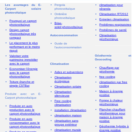
Les avantages du E-
Pergola
climatisation pour
Carport solaire
photovoltaïque
véranda
photovoltaïque
Ombrière
Climatisation RT2012
photovoltaïque
Entretien climatisation
Pourquoi un carport
Brise-
photovoltaïque
Problèmes respiratoires
soleil photovoltaïque
Design carport
Problèmes de santé
photovoltaïque très
Autoconsommation
Climatisation
compact
géothermique
Le placement le plus
Guide de
performant et le moins
l'autoconsommation
risqué
Géothermie et
Valoriser votre
Geocooling
patrimoine immobilier
avec le carport
Climatisation
Chauffage par
Economiser l'énergie
géothermie
Aides et subventions
avec le carport
photovoltaïque
free cooling
Climatisation
écologique
Toiture étanche et
climatisation par free
simple CSTBat
cooling
Climatisation solaire
Maison à énergie
Climatisation
Produire avec un E-
positive
silencieuse
Carport photovoltaïque
Pompe à chaleur
Free cooling
géothermique
climatisation
Produire en auto
Plancher chauffant
production avec le
installation climatisation
géothermique pour
carport photovoltaïque
climatisation maison
maison à énergie
Produire en auto
climatisation sans
positive
consommation avec le
groupe extérieur
Géothermie hybride à
carport photovoltaïque
climatisation murale
énergie positive
Produire en revente