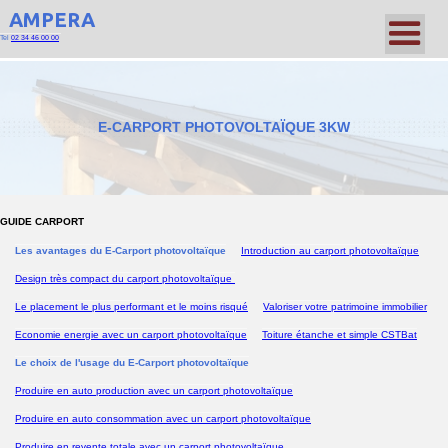
AMPERA
Tel
02 34 46 00 00
E-CARPORT PHOTOVOLTAÏQUE 3KW
GUIDE CARPORT
Les avantages du E-Carport photovoltaïque
Introduction au carport photovoltaïque
Design très compact du carport photovoltaïque
Le placement le plus performant et le moins risqué
Valoriser votre patrimoine immobilier
Economie energie avec un carport photovoltaïque
Toiture étanche et simple CSTBat
Le choix de l'usage du E-Carport photovoltaïque
Produire en auto production avec un carport photovoltaïque
Produire en auto consommation avec un carport photovoltaïque
Produire en revente totale avec un carport photovoltaïque