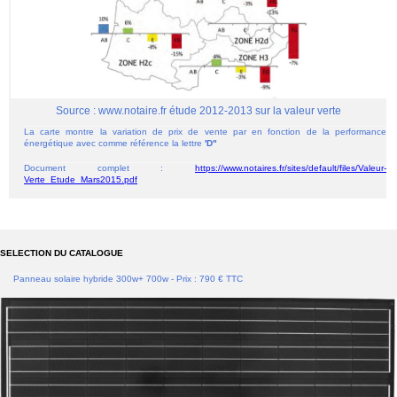
Source : www.notaire.fr étude 2012-2013 sur la valeur verte
La carte montre la variation de prix de vente par en fonction de la performance
énergétique avec comme référence la lettre
'D"
Document complet :
https://www.notaires.fr/sites/default/files/Valeur-
Verte_Etude_Mars2015.pdf
SELECTION DU CATALOGUE
Panneau solaire hybride 300w+ 700w - Prix : 790 € TTC