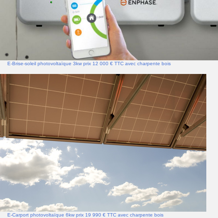
E-Brise-soleil photovoltaïque 3kw prix 12 000 € TTC avec charpente bois
E-Carport photovoltaïque 6kw prix 19 990 € TTC avec charpente bois