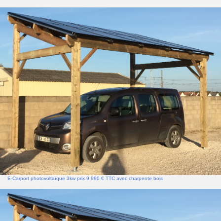
E-Carport photovoltaïque 3kw prix 9 990 € TTC avec charpente bois