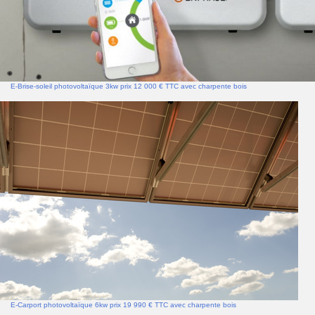
E-Brise-soleil photovoltaïque 3kw prix 12 000 € TTC avec charpente bois
E-Carport photovoltaïque 6kw prix 19 990 € TTC avec charpente bois