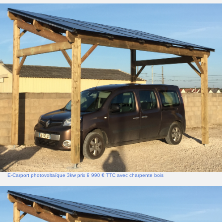
E-Carport photovoltaïque 3kw prix 9 990 € TTC avec charpente bois