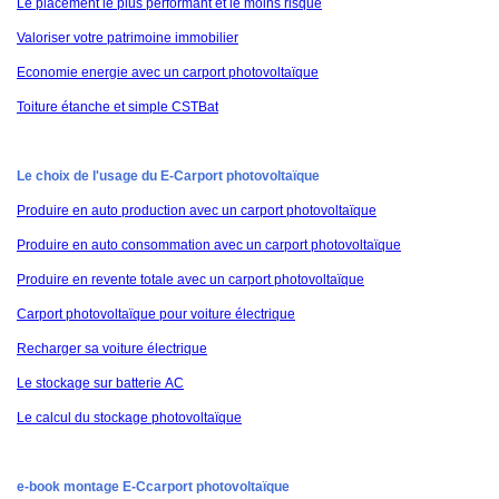
Le placement le plus performant et le moins risqué
Valoriser votre patrimoine immobilier
Economie energie avec un carport photovoltaïque
Toiture étanche et simple CSTBat
Le choix de l'usage du E-Carport photovoltaïque
Produire en auto production avec un carport photovoltaïque
Produire en auto consommation avec un carport photovoltaïque
Produire en revente totale avec un carport photovoltaïque
Carport photovoltaïque pour voiture électrique
Recharger sa voiture électrique
Le stockage sur batterie AC
Le calcul du stockage photovoltaïque
e-book montage E-Ccarport photovoltaïque