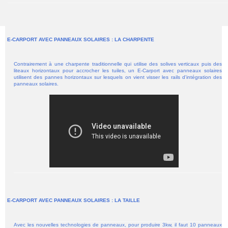
E-CARPORT AVEC PANNEAUX SOLAIRES : LA CHARPENTE
Contrairement à une charpente traditionnelle qui utilise des solives verticaux puis des
liteaux horizontaux pour accrocher les tuiles, un E-Carport avec panneaux solaires
utilisent des pannes horizontaux sur lesquels on vient visser les rails d'intégration des
panneaux solaires.
E-CARPORT AVEC PANNEAUX SOLAIRES : LA TAILLE
Avec les nouvelles technologies de panneaux, pour produire 3kw, il faut 10 panneaux