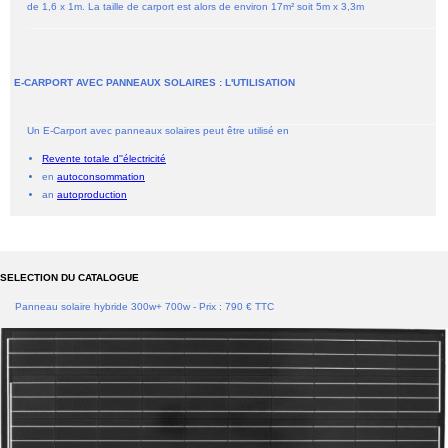
de 1,6 x 1m. La taille de carport est alors de environ 17m² soit 5m x 3,3m
E-CARPORT AVEC PANNEAUX SOLAIRES : L'UTILISATION
Un E-Carport avec panneaux solaires peut être utilisé en
Revente totale d''électricité
en
autoconsommation
an
autoproduction
SELECTION DU CATALOGUE
Panneau solaire hybride 300w+ 700w - Prix : 790 € TTC